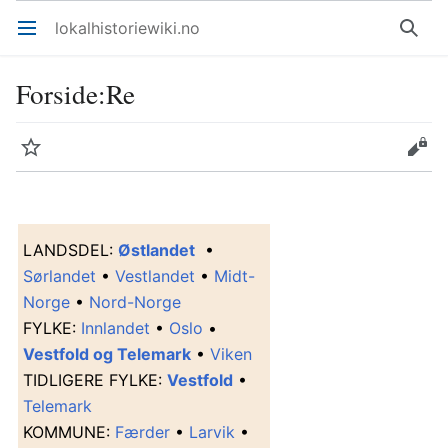
lokalhistoriewiki.no
Åpne hovedmenyen
Søk
Forside
:
Re
Overvåk
Rediger
L
ANDSDEL
:
Østlandet
•
Sørlandet
•
Vestlandet
•
Midt-
Norge
•
Nord-Norge
F
YLKE
:
Innlandet
•
Oslo
•
Vestfold og Telemark
•
Viken
T
IDLIGERE FYLKE
:
Vestfold
•
Telemark
K
OMMUNE
:
Færder
•
Larvik
•