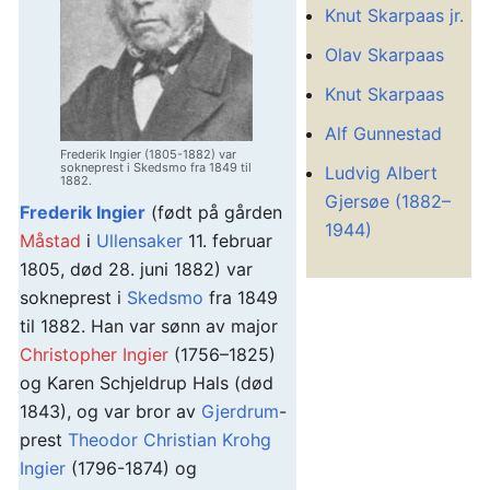
Knut Skarpaas jr.
Olav Skarpaas
Knut Skarpaas
Alf Gunnestad
Frederik Ingier (1805-1882) var
sokneprest i Skedsmo fra 1849 til
Ludvig Albert
1882.
Gjersøe (1882–
Frederik Ingier
(født på gården
1944)
Måstad
i
Ullensaker
11. februar
1805, død 28. juni 1882) var
sokneprest i
Skedsmo
fra 1849
til 1882. Han var sønn av major
Christopher Ingier
(1756–1825)
og Karen Schjeldrup Hals (død
1843), og var bror av
Gjerdrum
-
prest
Theodor Christian Krohg
Ingier
(1796-1874) og