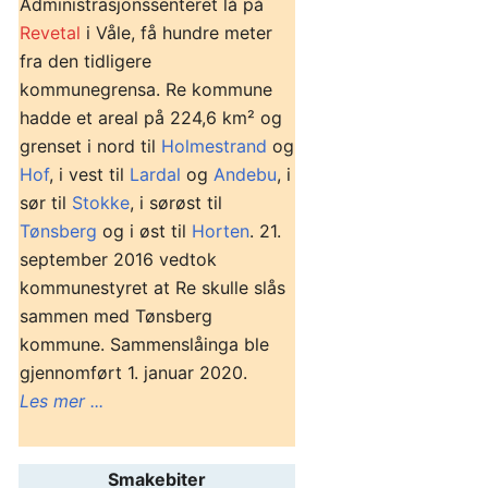
Administrasjonssenteret lå på
Revetal
i Våle, få hundre meter
fra den tidligere
kommunegrensa. Re kommune
hadde et areal på 224,6 km² og
grenset i nord til
Holmestrand
og
Hof
, i vest til
Lardal
og
Andebu
, i
sør til
Stokke
, i sørøst til
Tønsberg
og i øst til
Horten
. 21.
september 2016 vedtok
kommunestyret at Re skulle slås
sammen med Tønsberg
kommune. Sammenslåinga ble
gjennomført 1. januar 2020.
Les mer ...
Smakebiter