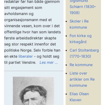
Sigismund
redaktør før han både gjennom
Schiørn (1830–
sitt engasjement som
1908)
avholdsmann og
organisasjonsmann med et
Skoler i Re
vinnende vesen, kom over i det
kommune
offentlige hvor han som landets
Fon kirke og
første arbeidsdirektør skapte
kirkegård
seg stor respekt innenfor det
Carl Stoltenberg
politiske Norge. Selv forble han
(1770–1830)
en ekte
liberaler
- og holdt seg
til partiet Venstre.
Les mer …
Re kommune
Liste over
artikler om Re
kommune
Elias Olsen
Kleven