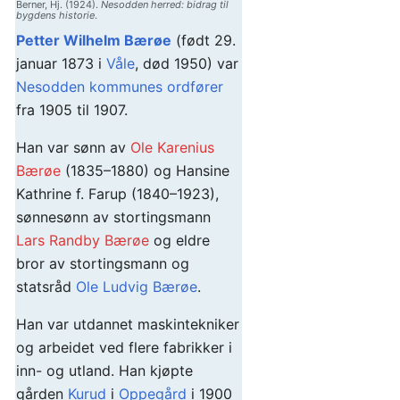
Berner, Hj. (1924).
Nesodden herred: bidrag til
bygdens historie
.
Petter Wilhelm Bærøe
(født 29.
januar 1873 i
Våle
, død 1950) var
Nesodden kommunes
ordfører
fra 1905 til 1907.
Han var sønn av
Ole Karenius
Bærøe
(1835–1880) og Hansine
Kathrine f. Farup (1840–1923),
sønnesønn av stortingsmann
Lars Randby Bærøe
og eldre
bror av stortingsmann og
statsråd
Ole Ludvig Bærøe
.
Han var utdannet maskintekniker
og arbeidet ved flere fabrikker i
inn- og utland. Han kjøpte
gården
Kurud
i
Oppegård
i 1900