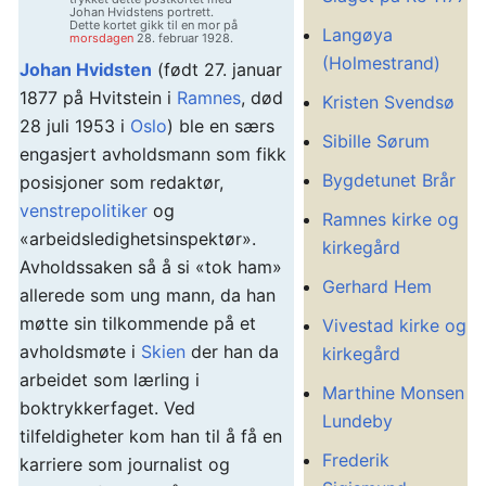
Johan Hvidstens portrett.
Dette kortet gikk til en mor på
Langøya
morsdagen
28. februar 1928.
(Holmestrand)
Johan Hvidsten
(født 27. januar
1877 på Hvitstein i
Ramnes
, død
Kristen Svendsø
28 juli 1953 i
Oslo
) ble en særs
Sibille Sørum
engasjert avholdsmann som fikk
Bygdetunet Brår
posisjoner som redaktør,
venstrepolitiker
og
Ramnes kirke og
«arbeidsledighetsinspektør».
kirkegård
Avholdssaken så å si «tok ham»
Gerhard Hem
allerede som ung mann, da han
møtte sin tilkommende på et
Vivestad kirke og
avholdsmøte i
Skien
der han da
kirkegård
arbeidet som lærling i
Marthine Monsen
boktrykkerfaget. Ved
Lundeby
tilfeldigheter kom han til å få en
Frederik
karriere som journalist og