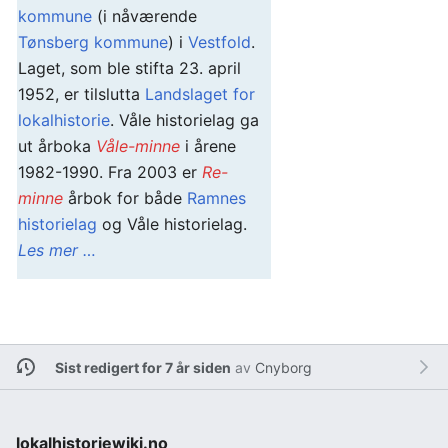
kommune
(i nåværende
Tønsberg kommune
) i
Vestfold
.
Laget, som ble stifta 23. april
1952, er tilslutta
Landslaget for
lokalhistorie
. Våle historielag ga
ut årboka
Våle-minne
i årene
1982-1990. Fra 2003 er
Re-
minne
årbok for både
Ramnes
historielag
og Våle historielag.
Les mer …
Sist redigert for 7 år siden
av
Cnyborg
lokalhistoriewiki.no