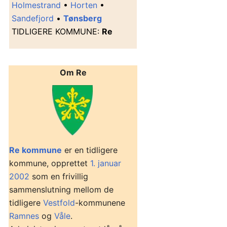
Holmestrand
•
Horten
•
Sandefjord
•
Tønsberg
T
IDLIGERE KOMMUNE
:
Re
Om Re
Re kommune
er en tidligere
kommune, opprettet
1. januar
2002
som en frivillig
sammenslutning mellom de
tidligere
Vestfold
-kommunene
Ramnes
og
Våle
.