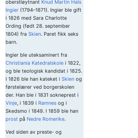
oberstløytnant
Knud Martin Hals
Ingier
(1794–1871). Ingier ble gift
i 1826 med Sara Charlotte
Ording (født 28. september
1804) fra
Skien
. Paret fikk seks
barn.
Ingier ble uteksaminert fra
Christiania Katedralskole
i 1822,
og ble teologisk kandidat i 1825.
I 1826 ble han kateket i
Skien
og
førstelærer ved borgerskolen
der. Han ble i 1831 sokneprest i
Vinje
, i 1839 i
Ramnes
og i
Skedsmo i 1849. I 1859 ble han
prost
på
Nedre Romerike
.
Ved siden av preste- og