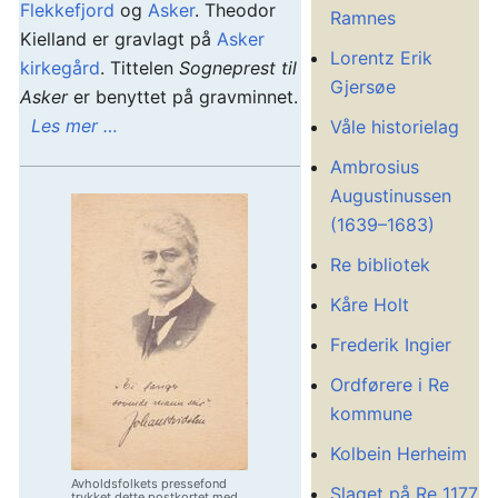
Flekkefjord
og
Asker
. Theodor
Ramnes
Kielland er gravlagt på
Asker
Lorentz Erik
kirkegård
. Tittelen
Sogneprest til
Gjersøe
Asker
er benyttet på gravminnet.
Les mer …
Våle historielag
Ambrosius
Augustinussen
(1639–1683)
Re bibliotek
Kåre Holt
Frederik Ingier
Ordførere i Re
kommune
Kolbein Herheim
Avholdsfolkets pressefond
Slaget på Re 1177
trykket dette postkortet med