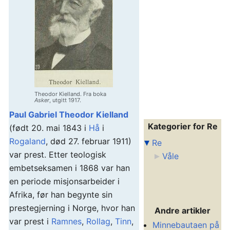
Theodor Kielland. Fra boka
Asker
, utgitt 1917.
Paul Gabriel Theodor Kielland
Kategorier for Re
(født 20. mai 1843 i
Hå
i
Rogaland
, død 27. februar 1911)
Re
var prest. Etter teologisk
Våle
embetseksamen i 1868 var han
en periode misjonsarbeider i
Afrika, før han begynte sin
prestegjerning i Norge, hvor han
Andre artikler
var prest i
Ramnes
,
Rollag
,
Tinn
,
Minnebautaen på