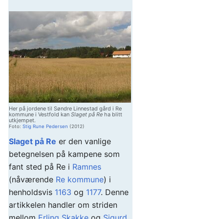
Her på jordene til Søndre Linnestad gård i Re
kommune i Vestfold kan
Slaget på Re
ha blitt
utkjempet.
Foto:
Stig Rune Pedersen
(2012)
Slaget på Re
er den vanlige
betegnelsen på kampene som
fant sted på Re i
Ramnes
(nåværende
Re kommune
) i
henholdsvis
1163
og
1177
. Denne
artikkelen handler om striden
mellom
Erling Skakke
og
Sigurd