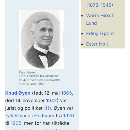
(1878–1945)
Worm Hirsch
Lund
Erling Gjære
Ester Holt
Knud Øyen.
Foto: Faksimile fra Amundsen
(1947):
Aker elektrisitetsverks
historie, 1922-1947
.
Knud Øyen
(født 12. mai
1865
,
død 14. november
1942
) var
jurist og politiker (
H
). Øyen var
fylkesmann
i
Hedmark
fra
1926
til
1935
, men før han tiltrådte,