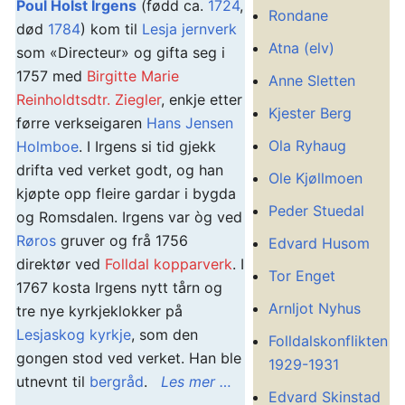
Poul Holst Irgens
(fødd ca.
1724
,
Rondane
død
1784
) kom til
Lesja jernverk
Atna (elv)
som «Directeur» og gifta seg i
1757 med
Birgitte Marie
Anne Sletten
Reinholdtsdtr. Ziegler
, enkje etter
Kjester Berg
førre verkseigaren
Hans Jensen
Ola Ryhaug
Holmboe
. I Irgens si tid gjekk
drifta ved verket godt, og han
Ole Kjøllmoen
kjøpte opp fleire gardar i bygda
Peder Stuedal
og Romsdalen. Irgens var òg ved
Røros
gruver og frå 1756
Edvard Husom
direktør ved
Folldal kopparverk
. I
Tor Enget
1767 kosta Irgens nytt tårn og
Arnljot Nyhus
tre nye kyrkjeklokker på
Lesjaskog kyrkje
, som den
Folldalskonflikten
gongen stod ved verket. Han ble
1929-1931
utnevnt til
bergråd
.
Les mer …
Edvard Skinstad