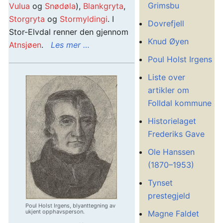
Grimsbu
Vulua
og
Snødøla
),
Blankgryta
,
Storgryta
og
Stormyldingi
. I
Dovrefjell
Stor-Elvdal renner den gjennom
Knud Øyen
Atnsjøen
.
Les mer …
Poul Holst Irgens
Liste over
artikler om
Folldal kommune
Historielaget
Frederiks Gave
Ole Hanssen
(1870–1953)
Tynset
prestegjeld
Poul Holst Irgens, blyanttegning av
ukjent opphavsperson.
Magne Faldet