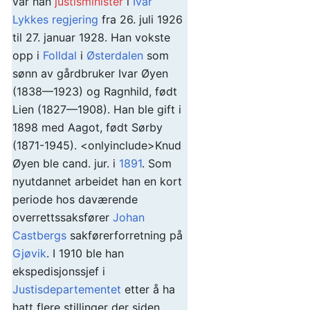
var han
justisminister
i
Ivar
Lykkes regjering
fra 26. juli 1926
til 27. januar 1928. Han vokste
opp i
Folldal
i
Østerdalen
som
sønn av gårdbruker Ivar Øyen
(1838—1923) og Ragnhild, født
Lien (1827—1908). Han ble gift i
1898 med Aagot, født Sørby
(1871-1945). <onlyinclude>Knud
Øyen ble cand. jur. i
1891
. Som
nyutdannet arbeidet han en kort
periode hos daværende
overrettssaksfører
Johan
Castbergs
sakførerforretning på
Gjøvik
. I 1910 ble han
ekspedisjonssjef i
Justisdepartementet
etter å ha
hatt flere stillinger der siden