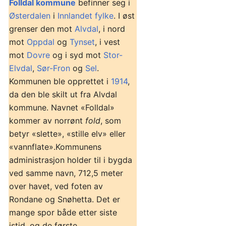
Folldal kommune
befinner seg i
Østerdalen
i
Innlandet fylke
. I øst
grenser den mot
Alvdal
, i nord
mot
Oppdal
og
Tynset
, i vest
mot
Dovre
og i syd mot
Stor-
Elvdal
,
Sør-Fron
og
Sel
.
Kommunen ble opprettet i
1914
,
da den ble skilt ut fra Alvdal
kommune. Navnet «Folldal»
kommer av norrønt
fold
, som
betyr «slette», «stille elv» eller
«vannflate».Kommunens
administrasjon holder til i bygda
ved samme navn, 712,5 meter
over havet, ved foten av
Rondane og Snøhetta. Det er
mange spor både etter siste
istid, og de første