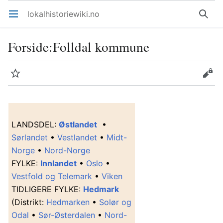
lokalhistoriewiki.no
Åpne hovedmenyen
Søk
Forside
:
Folldal kommune
Overvåk
Rediger
L
ANDSDEL
:
Østlandet
•
Sørlandet
•
Vestlandet
•
Midt-
Norge
•
Nord-Norge
F
YLKE
:
Innlandet
•
Oslo
•
Vestfold og Telemark
•
Viken
T
IDLIGERE FYLKE
:
Hedmark
(Distrikt:
Hedmarken
•
Solør og
Odal
•
Sør-Østerdalen
•
Nord-