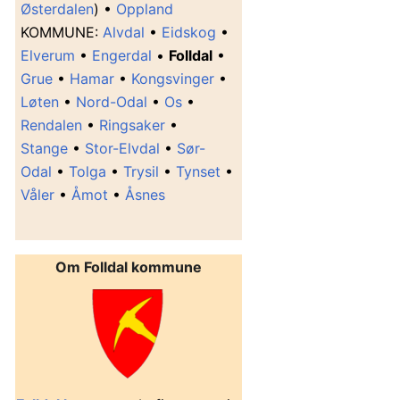
Østerdalen
) •
Oppland
K
OMMUNE
:
Alvdal
•
Eidskog
•
Elverum
•
Engerdal
•
Folldal
•
Grue
•
Hamar
•
Kongsvinger
•
Løten
•
Nord-Odal
•
Os
•
Rendalen
•
Ringsaker
•
Stange
•
Stor-Elvdal
•
Sør-
Odal
•
Tolga
•
Trysil
•
Tynset
•
Våler
•
Åmot
•
Åsnes
Om Folldal kommune