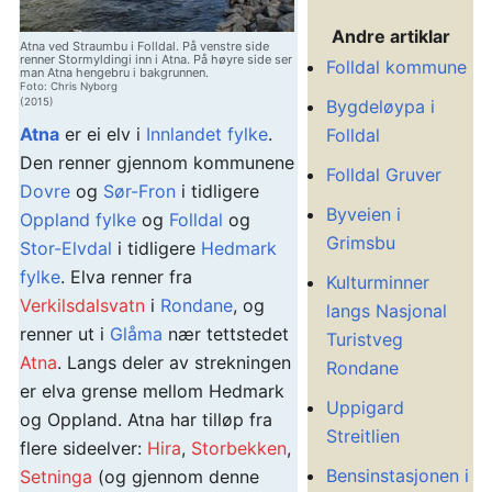
Andre artiklar
Atna ved Straumbu i Folldal. På venstre side
renner Stormyldingi inn i Atna. På høyre side ser
Folldal kommune
man Atna hengebru i bakgrunnen.
Foto: Chris Nyborg
(2015)
Bygdeløypa i
Atna
er ei elv i
Innlandet fylke
.
Folldal
Den renner gjennom kommunene
Folldal Gruver
Dovre
og
Sør-Fron
i tidligere
Byveien i
Oppland fylke
og
Folldal
og
Grimsbu
Stor-Elvdal
i tidligere
Hedmark
fylke
. Elva renner fra
Kulturminner
Verkilsdalsvatn
i
Rondane
, og
langs Nasjonal
renner ut i
Glåma
nær tettstedet
Turistveg
Atna
. Langs deler av strekningen
Rondane
er elva grense mellom Hedmark
Uppigard
og Oppland. Atna har tilløp fra
Streitlien
flere sideelver:
Hira
,
Storbekken
,
Bensinstasjonen i
Setninga
(og gjennom denne