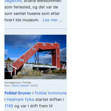
Segelcke
, brukte eiendommen
som feriested, og det var de
som samlet husene som etter
hvert ble museum.
Les mer …
Hovedgruva i Folldal.
Foto:
Tommy Gildseth
(2010)
Folldal Gruver
i
Folldal kommune
i
Hedmark fylke
startet driften i
1748
og var i drift frem til